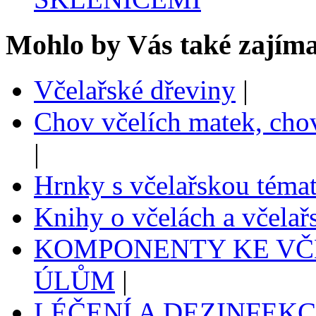
Mohlo by Vás také zajíma
Včelařské dřeviny
|
Chov včelích matek, cho
|
Hrnky s včelařskou téma
Knihy o včelách a včelařs
KOMPONENTY KE VČ
ÚLŮM
|
LÉČENÍ A DEZINFEK