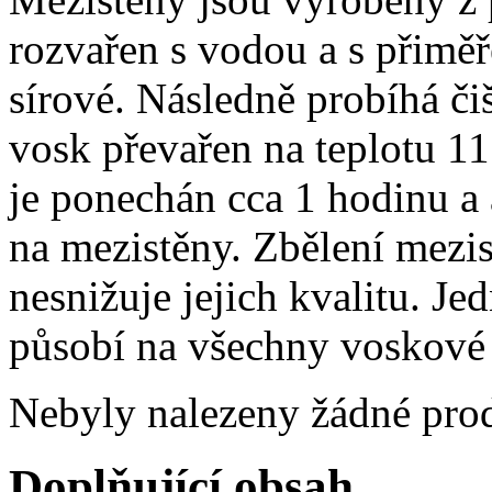
rozvařen s vodou a s přim
sírové. Následně probíhá čiš
vosk převařen na teplotu 117
je ponechán cca 1 hodinu a 
na mezistěny. Zbělení mezis
nesnižuje jejich kvalitu. Je
působí na všechny voskové 
Nebyly nalezeny žádné pro
Doplňující obsah